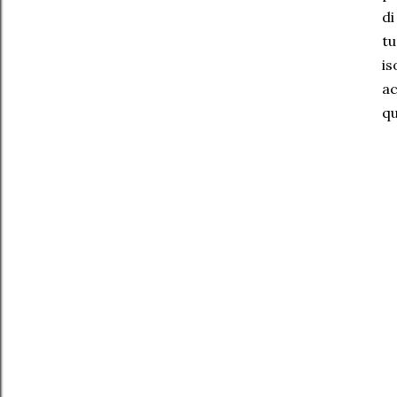
di
tu
i
ac
qu