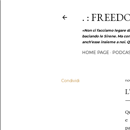
. : FREED
«Non ci facciamo legare da
baciando le Sirene. Ma con
anch’esse insieme a noi. Q
HOME PAGE
PODCA
Condividi
no
L
Qu
e 
pa