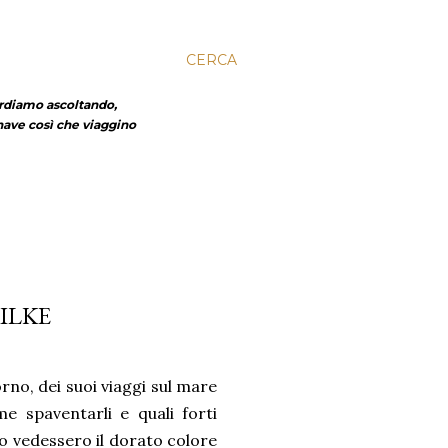
CERCA
erdiamo ascoltando,
nave così che viaggino
RILKE
rno, dei suoi viaggi sul mare
e spaventarli e quali forti
go vedessero il dorato colore