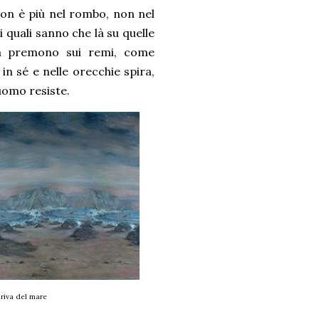
e non è più nel rombo, non nel
quali sanno che là su quelle
eca premono sui remi, come
in sé e nelle orecchie spira,
 uomo resiste.
 riva del mare