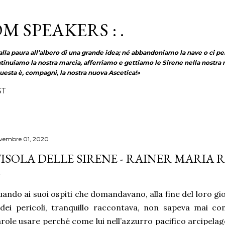
Passa ai contenuti principali
OM SPEAKERS : .
lla paura all’albero di una grande idea; né abbandoniamo la nave o ci p
tinuiamo la nostra marcia, afferriamo e gettiamo le Sirene nella nostra 
uesta è, compagni, la nostra nuova Ascetica!»
ST
vembre 01, 2020
’ISOLA DELLE SIRENE - RAINER MARIA 
ando ai suoi ospiti che domandavano, alla fine del loro gio
dei pericoli, tranquillo raccontava, non sapeva mai com
role usare perché come lui nell’azzurro pacifico arcipela